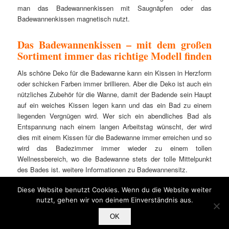
man das Badewannenkissen mit Saugnäpfen oder das
Badewannenkissen magnetisch nutzt.
Das Badewannenkissen – mit dem großen
Sortiment immer das richtige Modell finden
Als schöne Deko für die Badewanne kann ein Kissen in Herzform
oder schicken Farben immer brillieren. Aber die Deko ist auch ein
nützliches Zubehör für die Wanne, damit der Badende sein Haupt
auf ein weiches Kissen legen kann und das ein Bad zu einem
liegenden Vergnügen wird. Wer sich ein abendliches Bad als
Entspannung nach einem langen Arbeitstag wünscht, der wird
dies mit einem Kissen für die Badewanne immer erreichen und so
wird das Badezimmer immer wieder zu einem tollen
Wellnessbereich, wo die Badewanne stets der tolle Mittelpunkt
des Bades ist. weitere Informationen zu
Badewannensitz
.
Diese Website benutzt Cookies. Wenn du die Website weiter
nutzt, gehen wir von deinem Einverständnis aus.
OK
Datenschutzerklärung
Impressum
Als Amazon-Partner verdiene ich an qualifizierten Käufen